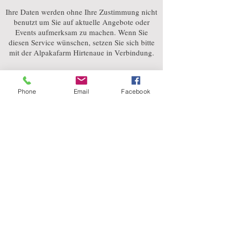
Ihre Daten werden ohne Ihre Zustimmung nicht
benutzt um Sie auf aktuelle Angebote oder
Events aufmerksam zu machen. Wenn Sie
diesen Service wünschen, setzen Sie sich bitte
mit der Alpakafarm Hirtenaue in Verbindung.
Während der Speicherung Ihrer
personenbezogenen Daten zu dem von Ihnen
Phone
Email
Facebook
gewünschten Zweck sind alle Maßnahmen zum
Schutz Ihrer Daten gewährleistet.
Copyright
Alle Inhalte und Fotos auf dieser Seite sind
durch Copyright geschütztes Material und
damit Eigentum der Alpakafarm Hirtenaue.
Wenn Sie Inhalte nutzen wollen, setzten Sie sich
bitte mit uns in Verbindung.