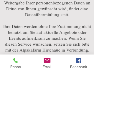
Weitergabe Ihrer personenbezogenen Daten an
Dritte von Ihnen gewünscht wird, findet eine
Datenübermittlung statt.
Ihre Daten werden ohne Ihre Zustimmung nicht
benutzt um Sie auf aktuelle Angebote oder
Events aufmerksam zu machen. Wenn Sie
diesen Service wünschen, setzen Sie sich bitte
mit der Alpakafarm Hirtenaue in Verbindung.
Während der Speicherung Ihrer
Phone
Email
Facebook
personenbezogenen Daten zu dem von Ihnen
gewünschten Zweck sind alle Maßnahmen zum
Schutz Ihrer Daten gewährleistet.
Copyright
Alle Inhalte und Fotos auf dieser Seite sind
durch Copyright geschütztes Material und
damit Eigentum der Alpakafarm Hirtenaue.
Wenn Sie Inhalte nutzen wollen, setzten Sie sich