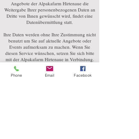
Angebote der Alpakafarm Hirtenaue die
Weitergabe Ihrer personenbezogenen Daten an
Dritte von Ihnen gewünscht wird, findet eine
Datenübermittlung statt.
Ihre Daten werden ohne Ihre Zustimmung nicht
benutzt um Sie auf aktuelle Angebote oder
Events aufmerksam zu machen. Wenn Sie
diesen Service wünschen, setzen Sie sich bitte
mit der Alpakafarm Hirtenaue in Verbindung.
Während der Speicherung Ihrer
Phone
Email
Facebook
personenbezogenen Daten zu dem von Ihnen
gewünschten Zweck sind alle Maßnahmen zum
Schutz Ihrer Daten gewährleistet.
Copyright
Alle Inhalte und Fotos auf dieser Seite sind
durch Copyright geschütztes Material und