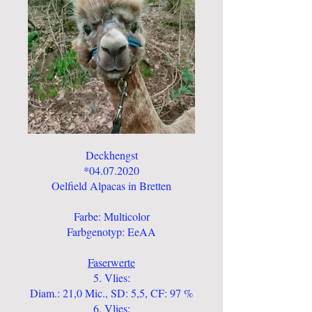
Deckhengst
*04.07.2020
Oelfield Alpacas in Bretten
Farbe: Multicolor
Farbgenotyp: EeAA
Faserwerte
5. Vlies:
Diam.: 21,0 Mic., SD: 5,5, CF: 97 %
6. Vlies: