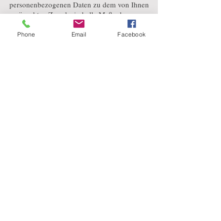
personenbezogenen Daten zu dem von Ihnen
gewünschten Zweck sind alle Maßnahmen zum
Schutz Ihrer Daten gewährleistet.
Phone
Email
Facebook
Copyright
Alle Inhalte und Fotos auf dieser Seite sind
durch Copyright geschütztes Material und
damit Eigentum der Alpakafarm Hirtenaue.
Wenn Sie Inhalte nutzen wollen, setzten Sie sich
bitte mit uns in Verbindung.
Impressum
Alpakafarm Hirtenaue
Melanie Weigl